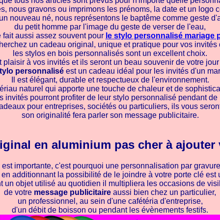
ue tous nos articles sont prévus pour n'importe quelle personna
s, nous gravons ou imprimons les prénoms, la date et un logo c
 un nouveau né, nous représentons le baptême comme geste d'
du petit homme par l'image du geste de verser de l'eau,
e fait aussi assez souvent pour
le stylo personnalisé mariage 
herchez un cadeau original, unique et pratique pour vos invités
les stylos en bois personnalisés sont un excellent choix.
nt plaisir à vos invités et ils seront un beau souvenir de votre jour
tylo personnalisé
est un cadeau idéal pour les invités d'un ma
Il est élégant, durable et respectueux de l'environnement.
ériau naturel qui apporte une touche de chaleur et de sophistica
es invités pourront profiter de leur stylo personnalisé pendant
eaux pour entreprises, sociétés ou particuliers, ils vous seront 
son originalité fera parler son message publicitaire.
ginal en aluminium pas cher à ajouter 
é est importante, c'est pourquoi une personnalisation par gravure
n additionnant la possibilité de le joindre à votre porte clé es
t un objet utilisé au quotidien il multipliera les occasions de visib
de votre
message publicitaire
aussi bien chez un particulier,
un professionnel, au sein d'une cafétéria d'entreprise,
d'un débit de boisson ou pendant les évènements festifs.