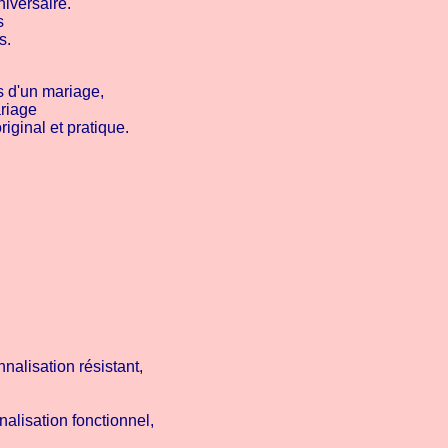
iversaire.
s
s.
rs d'un mariage,
riage
iginal et pratique.
nalisation résistant,
alisation fonctionnel,