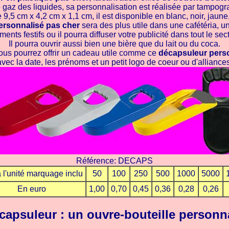
e gaz des liquides, sa personnalisation est réalisée par tampogr
e 9,5 cm x 4,2 cm x 1,1 cm, il est disponible en blanc, noir, jaune
ersonnalisé pas cher
sera des plus utile dans une cafétéria, u
ents festifs ou il pourra diffuser votre publicité dans tout le sec
Il pourra ouvrir aussi bien une bière que du lait ou du coca.
ous pourrez offrir un cadeau utile comme ce
décapsuleur pers
avec la date, les prénoms et un petit logo de coeur ou d'alliances
Référence: DECAPS
à l'unité marquage inclu
50
100
250
500
1000
5000
En euro
1,00
0,70
0,45
0,36
0,28
0,26
capsuleur : un ouvre-bouteille personn