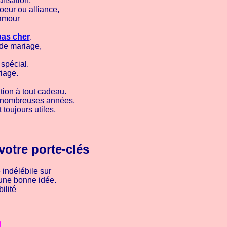
lisation,
oeur ou alliance,
amour
pas cher
.
 de mariage,
 spécial.
riage.
tion à tout cadeau.
 de nombreuses années.
toujours utiles,
votre porte-clés
 indélébile sur
t une bonne idée.
ilité