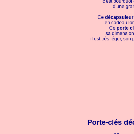
c'est pourquoi
d'une gran
Ce
décapsuleur
en cadeau lor
Ce
porte c
sa dimension 
il est très léger, s
Porte-clés dé