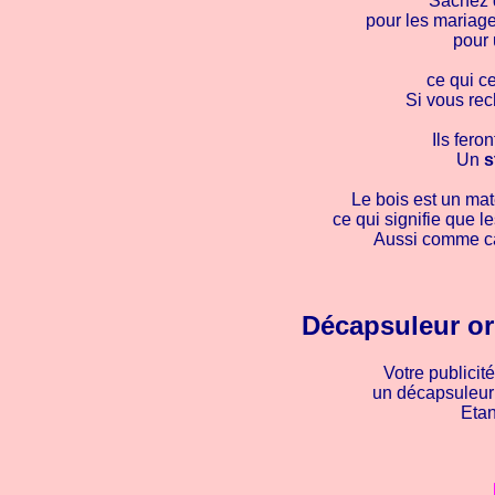
Sachez q
pour les mariage
pour
ce qui c
Si vous rec
Ils fero
Un
s
Le bois est un mat
ce qui signifie que l
Aussi comme cad
Décapsuleur ori
Votre publicit
un décapsuleur e
Etan