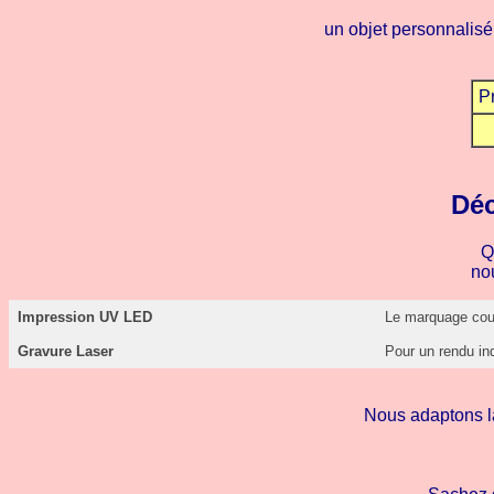
un objet personnalisé
Pr
Déc
Q
no
Impression UV LED
Le marquage coule
Gravure Laser
Pour un rendu ind
Nous adaptons la