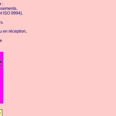
e
:
issements.
t ISO 9994).
s.
u en réception,
ée
0