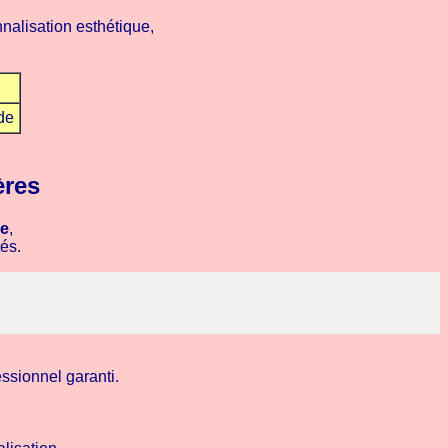
nalisation esthétique,
de
ères
ue
,
és.
ssionnel garanti.