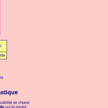
0
nde
is
astique
ibilité de choisir
lle
sur le goulot