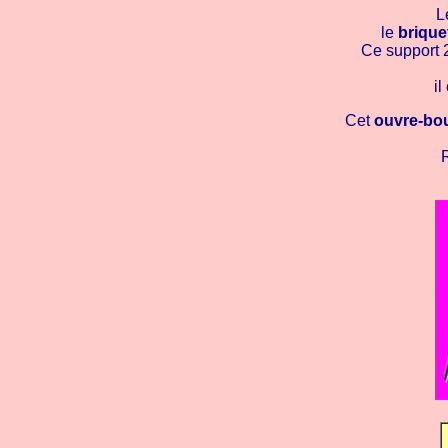
L
le
brique
Ce support 
i
Cet
ouvre-bout
R