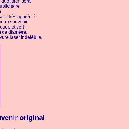
u quotidien sera
blicitaire.
m
sera très apprécié
beau souvenir.
rouge et vert
m de diamètre,
ure laser indélébile.
venir original