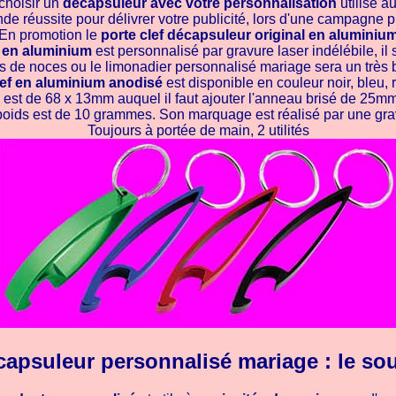
 choisir un
décapsuleur avec votre personnalisation
utilisé a
de réussite pour délivrer votre publicité, lors d'une campagne pu
En promotion le
porte clef décapsuleur original en aluminiu
 en aluminium
est personnalisé par gravure laser indélébile, il 
s de noces ou le limonadier personnalisé mariage sera un très 
lef en aluminium anodisé
est disponible en couleur noir, bleu, 
est de 68 x 13mm auquel il faut ajouter l'anneau brisé de 25m
on poids est de 10 grammes. Son marquage est réalisé par une grav
Toujours à portée de main, 2 utilités
capsuleur personnalisé mariage : le sou