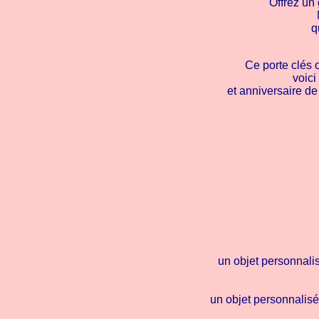
Offrez un
q
Ce porte clés o
voic
et anniversaire de
un objet personnalis
un objet personnalisé