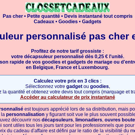
Pas cher • Petite quantité • Devis instantané tout compris
Cadeaux • Goodies • Gadgets
uleur personnalisé pas cher e
Profitez de notre tarif grossiste :
votre décapsuleur personnalisé dès 0,25 € l'unité.
ison rapide de vos goodies et gadgets de mariage ou d'entr
en Belgique, France et Luxembourg.
Calculez votre prix en 3 clics :
Sélectionnez votre
gadget
ou
goodies
,
 la quantité et obtenez votre devis tout compris (marquage et tr
Accéder au calculateur de prix instantané
rsonnalisé
est toujours apprécié lors de sa distribution, mais po
 la
personnalisation
y figurant soit vue le plus souvent possible
ouvez découvrir nos
décapsuleurs
,
limonadiers
,
ouvres boutei
 sont utiles tous les jours tant pour les professionnels que pour 
rix du cadeau d'affaire est défini par le ratio de la visibilité du 