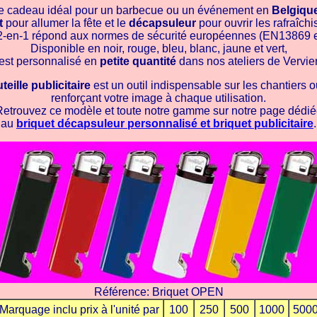
e cadeau idéal pour un barbecue ou un événement en
Belgiqu
t
pour allumer la fête et le
décapsuleur
pour ouvrir les rafraîch
2-en-1 répond aux normes de sécurité européennes (EN13869 e
Disponible en noir, rouge, bleu, blanc, jaune et vert,
l est personnalisé en
petite quantité
dans nos ateliers de Vervier
eille publicitaire
est un outil indispensable sur les chantiers o
renforçant votre image à chaque utilisation.
etrouvez ce modèle et toute notre gamme sur notre page dédi
au
briquet décapsuleur personnalisé et briquet publicitaire
.
Référence: Briquet OPEN
Marquage inclu prix à l'unité par
100
250
500
1000
500