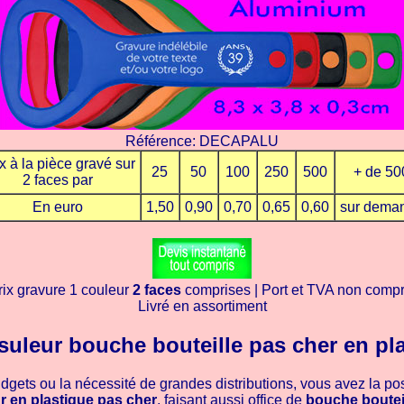
Référence: DECAPALU
x à la pièce gravé sur
25
50
100
250
500
+ de 50
2 faces par
En euro
1,50
0,90
0,70
0,65
0,60
sur dema
rix gravure 1 couleur
2 faces
comprises | Port et TVA non compr
Livré en assortiment
uleur bouche bouteille pas cher en pl
udgets ou la nécessité de grandes distributions, vous avez la poss
 en plastique pas cher
, faisant aussi office de
bouche boutei