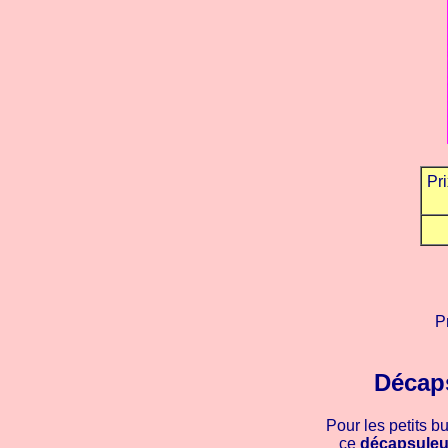
Pri
P
Décaps
Pour les petits b
ce
décapsuleur